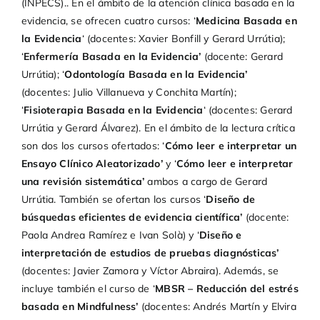
(INPECS).. En el ámbito de la atención clínica basada en la
evidencia, se ofrecen cuatro cursos: ‘
Medicina Basada en
la Evidencia
‘ (docentes: Xavier Bonfill y Gerard Urrútia);
‘
Enfermería Basada en la Evidencia’
(docente: Gerard
Urrútia); ‘
Odontología Basada en la Evidencia’
(docentes: Julio Villanueva y Conchita Martín);
‘
Fisioterapia Basada en la Evidencia
‘ (docentes: Gerard
Urrútia y Gerard Álvarez). En el ámbito de la lectura crítica
son dos los cursos ofertados: ‘
Cómo leer e interpretar un
Ensayo Clínico Aleatorizado’
y ‘
Cómo leer e interpretar
una revisión sistemática’
ambos a cargo de Gerard
Urrútia. También se ofertan los cursos ‘
Diseño de
búsquedas eficientes de evidencia científica’
(docente:
Paola Andrea Ramírez e Ivan Solà) y ‘
Diseño e
interpretación de estudios de pruebas diagnósticas’
(docentes: Javier Zamora y Víctor Abraira). Además, se
incluye también el curso de ‘
MBSR – Reducción del estrés
basada en Mindfulness’
(docentes: Andrés Martín y Elvira